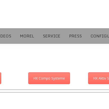
IDEOS
MOREL
SERVICE
PRESS
CONFIG
HX Compo Systeme
HX Aktiv 