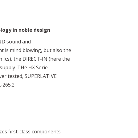
logy in noble design
ND sound and
t is mind blowing, but also the
 Ics), the DIRECT-IN (here the
 supply. THe HX Serie
ever tested, SUPERLATIVE
-265.2.
s first-class components