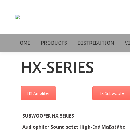
HOME
PRODUCTS
DISTRIBUTION
V
HX-SERIES
HX Amplifier
HX Subwoofer
SUBWOOFER HX SERIES
Audiophiler Sound setzt High-End Maßstäbe